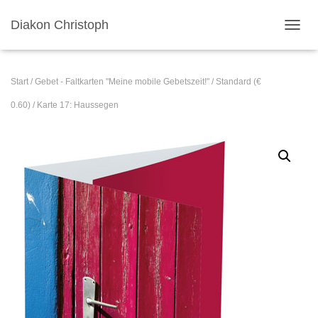
Diakon Christoph
N
A
V
I
Start
/
Gebet - Faltkarten "Meine mobile Gebetszeit!"
/
Standard (€
G
A
0.60)
/ Karte 17: Haussegen
T
I
O
N
U
M
S
C
H
A
L
T
E
N