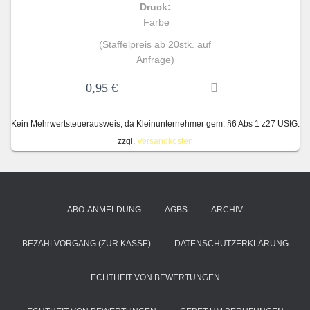
Druck:
Farbe
(Staffelpreis ab 20stk. auf
Anfrage)
0,95
€
Kein Mehrwertsteuerausweis, da Kleinunternehmer gem. §6 Abs 1 z27 UStG.
zzgl.
Versandkosten
ABO-ANMELDUNG
AGBS
ARCHIV
BEZAHLVORGANG (ZUR KASSE)
DATENSCHUTZERKLÄRUNG
ECHTHEIT VON BEWERTUNGEN