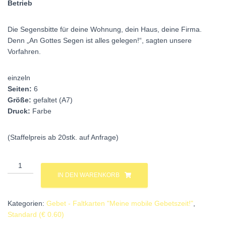
Betrieb
Die Segensbitte für deine Wohnung, dein Haus, deine Firma.
Denn „An Gottes Segen ist alles gelegen!“, sagten unsere
Vorfahren.
einzeln
Seiten:
6
Größe:
gefaltet (A7)
Druck:
Farbe
(Staffelpreis ab 20stk. auf Anfrage)
Karte
17:
IN DEN WARENKORB
Haussegen
Menge
Kategorien:
Gebet - Faltkarten "Meine mobile Gebetszeit!"
,
Standard (€ 0.60)