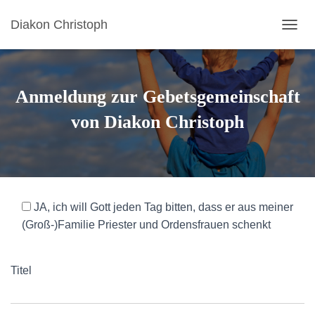
Diakon Christoph
N
A
V
I
G
Anmeldung zur Gebetsgemeinschaft
A
T
von Diakon Christoph
I
O
N
U
M
S
JA, ich will Gott jeden Tag bitten, dass er aus meiner
C
H
(Groß-)Familie Priester und Ordensfrauen schenkt
A
L
T
Titel
E
N